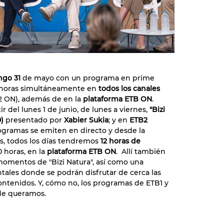
go 31
de mayo con un programa en prime
0 horas simultáneamente en
todos los canales
2 ON), además de en la
plataforma ETB ON
.
r del lunes 1 de junio, de lunes a viernes,
"Bizi
0)
presentado por
Xabier Sukia
; y en
ETB2
gramas se emiten en directo y desde la
s, todos los días tendremos
12 horas de
00 horas, en la
plataforma ETB ON
. Allí también
omentos de "Bizi Natura", así como una
ales donde se podrán disfrutar de cerca las
ntenidos. Y, cómo no, los programas de ETB1 y
nde queramos.