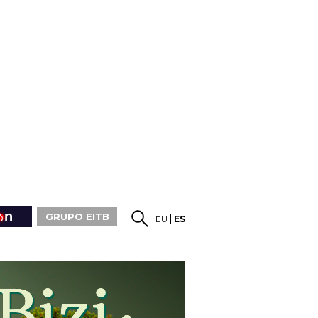
GRUPO EITB
EU
ES