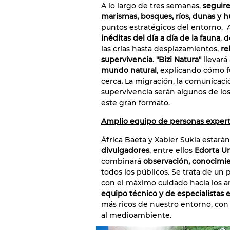
A lo largo de tres semanas,
seguire
marismas, bosques, ríos, dunas y 
puntos estratégicos del entorno. 
inéditas del día a día de la fauna
, 
las crías hasta desplazamientos,
re
supervivencia
.
"Bizi Natura"
llevará
mundo natural
, explicando cómo 
cerca
.
La migración, la comunicació
supervivencia serán algunos de lo
este gran formato.
Amplio equipo de personas expert
África Baeta y Xabier Sukia esta
divulgadores
, entre ellos
Edorta 
combinará
observación, conocimie
todos los públicos. Se trata de un
con el máximo cuidado hacia los an
equipo técnico y de especialistas e
más ricos de nuestro entorno, con
al medioambiente.