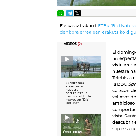
Euskaraz irakurri:
ETBk "Bizi Natura
denbora errealean erakutsiko digu
VÍDEOS
(2)
El domingo
un
especta
vivir
, en t
nuestra na
Telebista 
18 miradas
la BBC
Spr
abiertas a
nuestra
corazón de
naturaleza, a
valiosos d
partir del 31 de
mayo, en ''Bizi
ambicioso 
Natura''
comportami
vista. Ser
descubrir 
sigue su cu