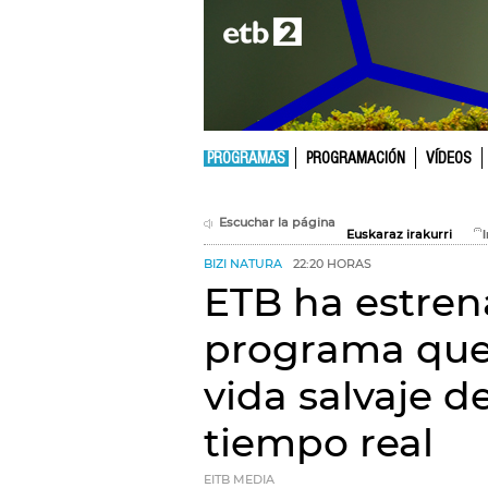
PROGRAMAS
PROGRAMACIÓN
VÍDEOS
Escuchar la página
Euskaraz irakurri
BIZI NATURA
22:20 HORAS
ETB ha estrena
programa que 
vida salvaje d
tiempo real
EITB MEDIA