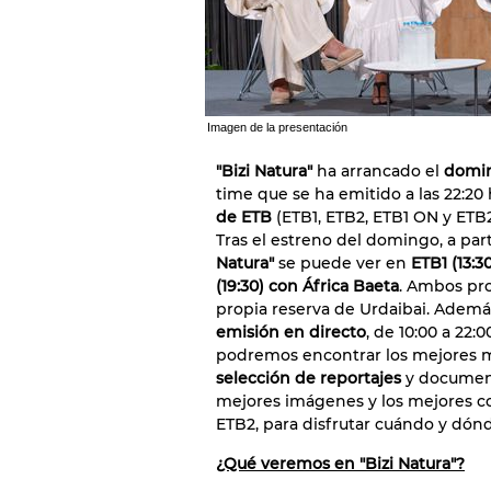
Imagen de la presentación
"Bizi Natura"
ha arrancado el
domin
time que se ha emitido a las 22:2
de ETB
(ETB1, ETB2, ETB1 ON y ETB
Tras el estreno del domingo, a parti
Natura"
se puede ver en
ETB1 (13:3
(19:30) con África Baeta
. Ambos pro
propia reserva de Urdaibai. Ademá
emisión en directo
, de 10:00 a 22:
podremos encontrar los mejores m
selección de reportajes
y document
mejores imágenes y los mejores co
ETB2, para disfrutar cuándo y dó
¿Qué veremos en "Bizi Natura"?