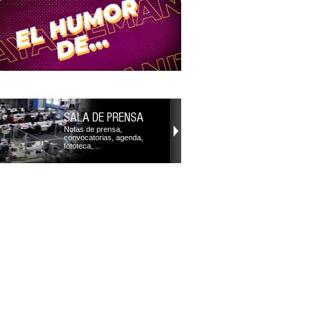
SALA DE PRENSA
Notas de prensa,
convocatorias, agenda,
fototeca,…