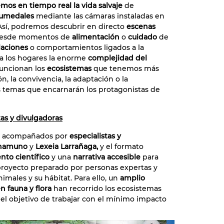
mos en tiempo real la vida salvaje
de
humedales
mediante las cámaras instaladas en
Así, podremos descubrir en directo
escenas
desde momentos de
alimentación
o
cuidado
de
laciones
o comportamientos ligados a la
 a los hogares la enorme
complejidad del
funcionan los
ecosistemas
que tenemos más
n, la convivencia, la adaptación o la
s temas que encarnarán los protagonistas de
as y divulgadoras
rán acompañados por
especialistas y
Unamuno
y
Lexeia Larrañaga,
y el formato
nto científico
y una
narrativa accesible
para
 proyecto preparado por personas expertas y
imales y su hábitat. Para ello, un
amplio
n fauna y flora
han recorrido los ecosistemas
 el objetivo de trabajar con el mínimo impacto