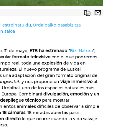
" estreinatu du, Urdaibaiko basabizitza
n saioa
, 31 de mayo,
ETB ha estrenado "
Bizi Natura
"
,
cular formato televisivo
con el que podremos
iempo real, toda una
explosión
de vida en
turaleza. El nuevo programa de Euskal
es una adaptación del gran formato original de
ingwatch
y nos propone un
viaje inmersivo
al
 Urdaibai, uno de los espacios naturales más
e Europa. Combinará
divulgación, emoción y un
despliegue técnico
para mostrar
entos animales difíciles de observar a simple
án
18 cámaras
: 18 miradas abiertas para
en directo
lo que ocurre cuando la vida salvaje
rso.