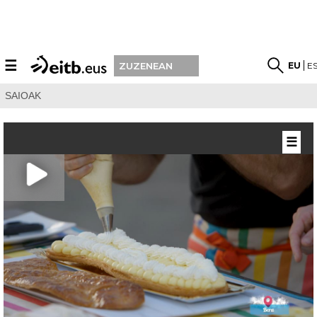
☰
EU
E
ZUZENEAN
SAIOAK
☰