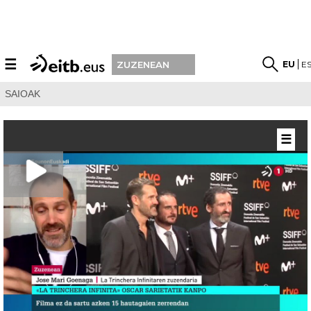
☰
EU
E
ZUZENEAN
SAIOAK
☰