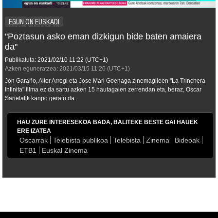
EGUN ON EUSKADI
"Poztasun asko eman dizkigun bide baten amaiera
da"
Publikatuta:
2021/02/10
11:22
(UTC+1)
Azken eguneratzea:
2021/03/15
11:20
(UTC+1)
Jon Garaño, Aitor Arregi eta Jose Mari Goenaga zinemagileen "La Trinchera
Infinita" filma ez da sartu azken 15 hautagaien zerrendan eta, beraz, Oscar
Sarietatik kanpo geratu da.
HAU ZURE INTERESEKOA BADA, BALITEKE BESTE GAI HAUEK
ERE IZATEA
Oscarrak
Telebista publikoa
Telebista
Zinema
Bideoak
ETB1
Euskal Zinema