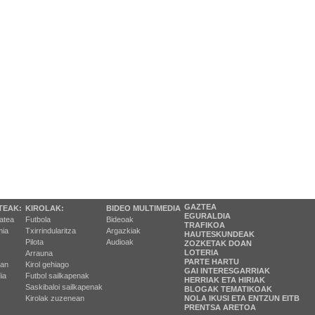
GAZTEA
TEAK:
KIROLAK:
BIDEO MULTIMEDIA
EGURALDIA
tatea
Futbola
Bideoak
TRAFIKOA
ia
Txirrindularitza
Argazkiak
HAUTESKUNDEAK
Pilota
Audioak
ZOZKETAK DOAN
LOTERIA
Arrauna
PARTE HARTU
ran
Kirol gehiago
GAI INTERESGARRIAK
ia
Futbol sailkapenak
HERRIAK ETA HIRIAK
Saskibaloi sailkapenak
BLOGAK TEMATIKOAK
Kirolak zuzenean
NOLA IKUSI ETA ENTZUN EITB
PRENTSA ARETOA