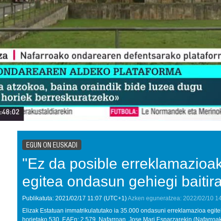
EGUN ON EUSKADI
"Ez da posible erreklamazio
egitea ondasun gehiegi baitira
Publikatuta:
2021/02/17
11:07
(UTC+1)
Azken eguneratzea:
2022/02/10
1
Elizak Estatuan immatrikulatutako ia 35.000 ondasuni erreklamazioa egit
horietako 530, EAEn; 2.579, Nafarroan. Jose Mari Esparzarekin (Nafarroa