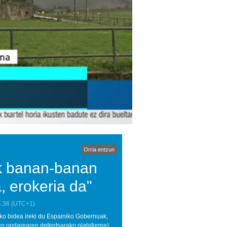
Orria entzun
ak banan-banan
, erokeria da"
4:36
(UTC+1)
eko bidea ireki du Espainiko Gobernuak,
ko ondarearen defentsarako plataforma)