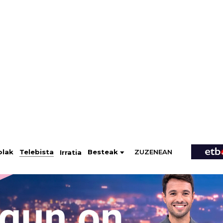
ZUZENEAN
Telebista
Besteak
olak
Irratia