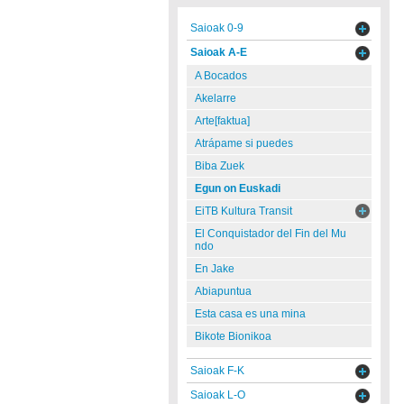
Saioak 0-9
Saioak A-E
A Bocados
Akelarre
Arte[faktua]
Atrápame si puedes
Biba Zuek
Egun on Euskadi
EiTB Kultura Transit
El Conquistador del Fin del Mu
ndo
En Jake
Abiapuntua
Esta casa es una mina
Bikote Bionikoa
Saioak F-K
Saioak L-O