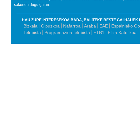
sakondu dugu gaian.
HAU ZURE INTERESEKOA BADA, BALITEKE BESTE GAI HAUEK 
Bizkaia
Gipuzkoa
Nafarroa
Araba
EAE
Espainiako G
Telebista
Programazioa telebista
ETB1
Eliza Katolikoa