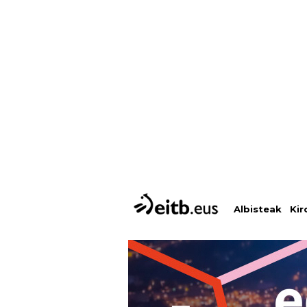
Albisteak
Kir