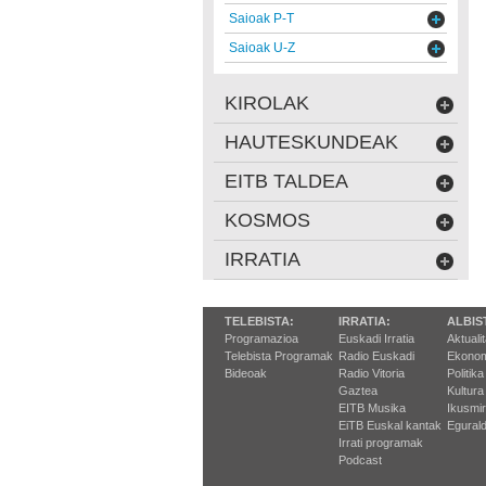
Saioak P-T
Saioak U-Z
KIROLAK
HAUTESKUNDEAK
EITB TALDEA
KOSMOS
IRRATIA
TELEBISTA:
IRRATIA:
ALBIS
Programazioa
Euskadi Irratia
Aktuali
Telebista Programak
Radio Euskadi
Ekonom
Bideoak
Radio Vitoria
Politika
Gaztea
Kultura
EITB Musika
Ikusmi
EiTB Euskal kantak
Egurald
Irrati programak
Podcast