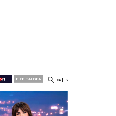
EITB TALDEA
EU
ES