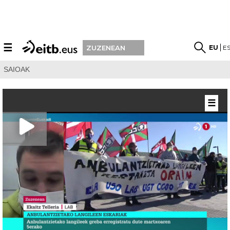
☰
EU
E
ZUZENEAN
SAIOAK
☰