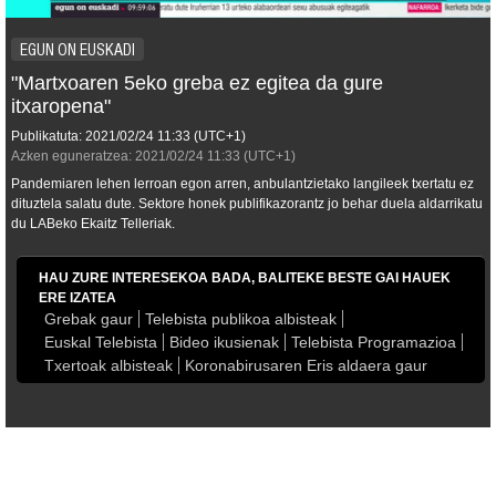
EGUN ON EUSKADI
"Martxoaren 5eko greba ez egitea da gure
itxaropena"
Publikatuta:
2021/02/24
11:33
(UTC+1)
Azken eguneratzea:
2021/02/24
11:33
(UTC+1)
Pandemiaren lehen lerroan egon arren, anbulantzietako langileek txertatu ez
dituztela salatu dute. Sektore honek publifikazorantz jo behar duela aldarrikatu
du LABeko Ekaitz Telleriak.
HAU ZURE INTERESEKOA BADA, BALITEKE BESTE GAI HAUEK
ERE IZATEA
Grebak gaur
Telebista publikoa albisteak
Euskal Telebista
Bideo ikusienak
Telebista Programazioa
Txertoak albisteak
Koronabirusaren Eris aldaera gaur