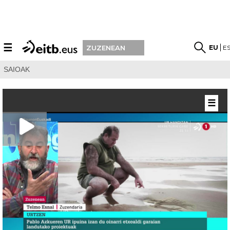
☰
EU
E
ZUZENEAN
SAIOAK
☰