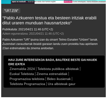
"URTZEN"
"Pablo Azkueren testua eta besteen iritziak erabili
ditut uraren munduan hausnartzeko"
Publikatuta:
2021/04/21
11:46
(UTC+2)
Azken eguneratzea:
2021/04/21
11:46
(UTC+2)
Pablo Azkueren "UR" ipuina izan du oinarri Telmo Esnalen "Urtzen" lanak.
Zuzendari zarauztarrak itxialdi garaian landu zuen proiektu hau apirilaren
23an estreinatuko da zinema aretoetan.
HAU ZURE INTERESEKOA BADA, BALITEKE BESTE GAI HAUEK
ERE IZATEA
Zinemaldia 2024
Telebista publikoa albisteak
Euskal Telebista
Zinema estrenaldiak
Programazioa telebista
Bideo ikusienak
Telebista Programazioa
Ura albisteak gaur