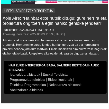
UREPEL SENDOTZEKO PROIEKTUA
Xole Aire: "Hainbat etxe hutsik ditugu; gure herrira eta
proiektura ongitoerria egin nahiko genioke jendeari"
Publikatuta:
2022/03/03
11:53
(UTC+1)
Azken eguneratzea:
2022/03/03
11:53
(UTC+1)
Artzaintzarekin eta lurrarekin harreman estua izan eta izaten jarraitzen du
Urepelek. Herriaren helburua jendea herrian geratzea da eta horretarako
proiektu sendoa jarri dute martxan. Emakumeak izan dira bultzatzaile nagusiak
eta horietako batek, Urepeleko alkatea denak, azaldu digu zertan datzan.
HAU ZURE INTERESEKOA BADA, BALITEKE BESTE GAI HAUEK
ERE IZATEA
Iparraldea albisteak
Euskal Telebista
Programazioa telebista
Bideo ikusienak
Telebista Programazioa
Nekazaritza albisteak
Abeltzaintza albisteak