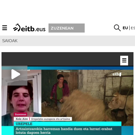
☰
EU
E
ZUZENEAN
SAIOAK
☰