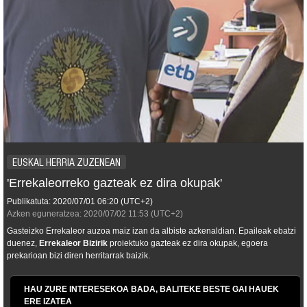
EUSKAL HERRIA ZUZENEAN
'Errekaleorreko gazteak ez dira okupak'
Publikatuta:
2020/07/01
06:20
(UTC+2)
Azken eguneratzea:
2020/07/02
11:53
(UTC+2)
Gasteizko Errekaleor auzoa maiz izan da albiste azkenaldian. Epaileak ebatzi
duenez,
Errekaleor Bizirik
proiektuko gazteak ez dira okupak, egoera
prekarioan bizi diren herritarrak baizik.
HAU ZURE INTERESEKOA BADA, BALITEKE BESTE GAI HAUEK
ERE IZATEA