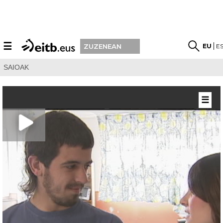
☰
EU
E
ZUZENEAN
SAIOAK
☰