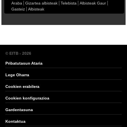
Araba
Gizartea albisteak
Telebista
Albisteak Gaur
Gasteiz
Albisteak
© EITB - 2026
Pribatutasun Ataria
Lege Oharra
Cookien erabilera
Cookien konfigurazioa
Gardentasuna
Kontaktua