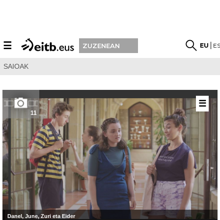
☰
EU
E
ZUZENEAN
SAIOAK
☰
11
Danel, June, Zuri eta Eider