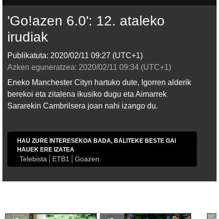
'Go!azen 6.0': 12. ataleko
irudiak
Publikatuta:
2020/02/11
09:27
(UTC+1)
Azken eguneratzea:
2020/02/11
09:34
(UTC+1)
Eneko Manchester Cityn hartuko dute, Igorren alderik
berekoi eta zitalena ikusiko dugu eta Aimarrek
Sararekin Cambrilsera joan nahi izango du.
HAU ZURE INTERESEKOA BADA, BALITEKE BESTE GAI
HAUEK ERE IZATEA
Telebista
ETB1
Goazen