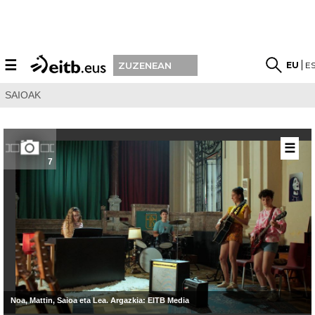
☰
EU
E
ZUZENEAN
SAIOAK
☰
7
Noa, Mattin, Saioa eta Lea. Argazkia: EITB Media