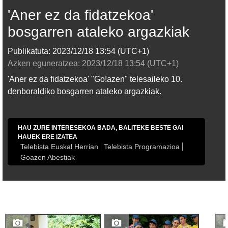
'Aner ez da fidatzekoa'
bosgarren ataleko argazkiak
Publikatuta:
2023/12/18
13:54
(UTC+1)
Azken eguneratzea:
2023/12/18
13:54
(UTC+1)
'Aner ez da fidatzekoa' "Go!azen" telesaileko 10.
denboraldiko bosgarren ataleko argazkiak.
HAU ZURE INTERESEKOA BADA, BALITEKE BESTE GAI
HAUEK ERE IZATEA
Telebista Euskal Herrian
Telebista Programazioa
Goazen Abestiak