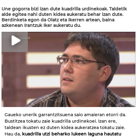
Une gogorra bizi izan dute kuadrilla urdinekoak. Taldetik
alde egitea nahi duten kidea aukeratu behar izan dute.
Berdinketa egon da Olatz eta Ikerren artean, baina
azkenean Irantzuk Iker aukeratu du.
Gaueko unerik garrantzitsuena saio amaieran etorri da.
Bustitzea tokatu zaie kuadrilla urdinekoei. Izan ere,
taldean ikusten ez duten kidea aukeratzea tokatu zaie.
Hau da,
kuadrilla utzi beharko lukeen laguna hautatu