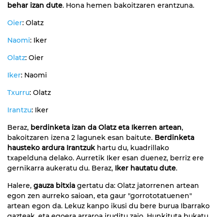
behar izan dute
. Hona hemen bakoitzaren erantzuna.
Oier
: Olatz
Naomi
: Iker
Olatz
: Oier
Iker
: Naomi
Txurru
: Olatz
Irantzu
: Iker
Beraz,
berdinketa izan da Olatz eta Ikerren artean
,
bakoitzaren izena 2 lagunek esan baitute.
Berdinketa
hausteko ardura Irantzuk
hartu du, kuadrillako
txapelduna delako. Aurretik Iker esan duenez, berriz ere
gernikarra aukeratu du. Beraz,
Iker hautatu dute
.
Halere,
gauza bitxia
gertatu da: Olatz jatorrenen artean
egon zen aurreko saioan, eta gaur "gorrototatuenen"
artean egon da. Lekuz kanpo ikusi du bere burua Ibarrako
gazteak, eta egoera arraroa iruditu zaio. Hunkituta bukatu