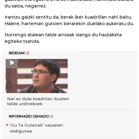
du saioa, negarrez.
Irantzu gaizki sentitu da, berak Iker kuadrillan nahi baitu.
Halere, harreman gutxien berarekin duelako aukeratu du.
Hurrengo atalean talde arrosak izango du hautaketa
egiteko txanda.
BIDEOAK
(1)
Iker ez dute koadrilan ikusten
talde urdinekoek
INFORMAZIO GEHIAGO
(1)
"Gu Ta Gutarrak" saioaren
webgunea