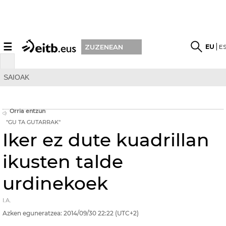
☰
EU
E
ZUZENEAN
SAIOAK
Orria entzun
''GU TA GUTARRAK''
Iker ez dute kuadrillan
ikusten talde
urdinekoek
I.A.
Azken eguneratzea:
2014/09/30
22:22
(UTC+2)