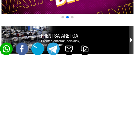
PRENTSA ARETOA
Prentsa oharrak, deialdiak,
agenda, fototeka,…
Facebook
Twitter
Telegram
Email
Esteka
Whatsapp
kopiatu
© EITB - 2026
Pribatutasun Ataria
Lege Oharra
Cookien erabilera
Cookien konfigurazioa