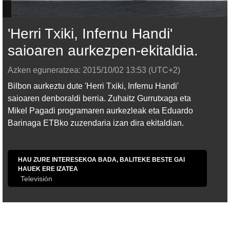
'Herri Txiki, Infernu Handi'
saioaren aurkezpen-ekitaldia.
Azken eguneratzea:
2015/10/02
13:53
(UTC+2)
Bilbon aurkeztu dute 'Herri Txiki, Infernu Handi'
saioaren denboraldi berria. Zuhaitz Gurrutxaga eta
Mikel Pagadi programaren aurkezleak eta Eduardo
Barinaga ETBko zuzendaria izan dira ekitaldian.
HAU ZURE INTERESEKOA BADA, BALITEKE BESTE GAI
HAUEK ERE IZATEA
Televisión