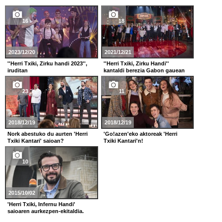
16
18
2023/12/20
2021/12/21
''Herri Txiki, Zirku handi 2023'',
''Herri Txiki, Zirku Handi''
iruditan
kantaldi berezia Gabon gauean
23
11
2018/12/19
2018/12/19
Nork abestuko du aurten 'Herri
'Go!azen'eko aktoreak 'Herri
Txiki Kantari' saioan?
Txiki Kantari'n!
10
2015/10/02
'Herri Txiki, Infernu Handi'
saioaren aurkezpen-ekitaldia.