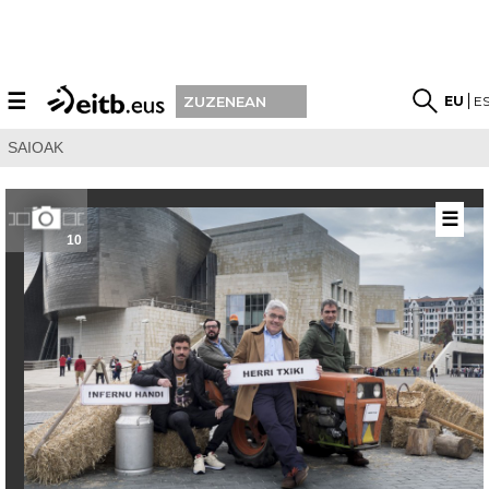
☰
EU
E
ZUZENEAN
SAIOAK
☰
10