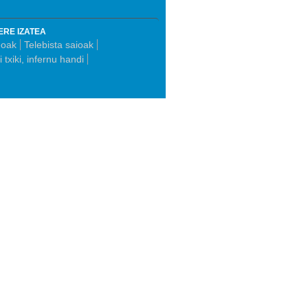
ERE IZATEA
eoak
Telebista saioak
i txiki, infernu handi