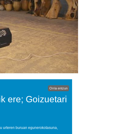
Orria entzun
ik ere; Goizuetari
lau urteren buruan egunerokotasuna,