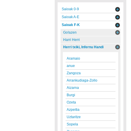
Saioak 0-9
Saioak A-E
Saioak F-K
Go!azen
Harri Herri
Herri txiki, Infernu Handi
Aramaio
anue
Zangoza
Arrankudiaga-Zollo
Aizarna
Burgi
Ozeta
Azpeitia
Uztaritze
Sopela