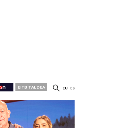
EITB TALDEA
EU
ES