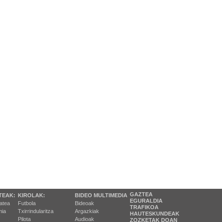
GAZTEA
TEAK:
KIROLAK:
BIDEO MULTIMEDIA
EGURALDIA
tatea
Futbola
Bideoak
TRAFIKOA
ia
Txirrindularitza
Argazkiak
HAUTESKUNDEAK
Pilota
Audioak
ZOZKETAK DOAN