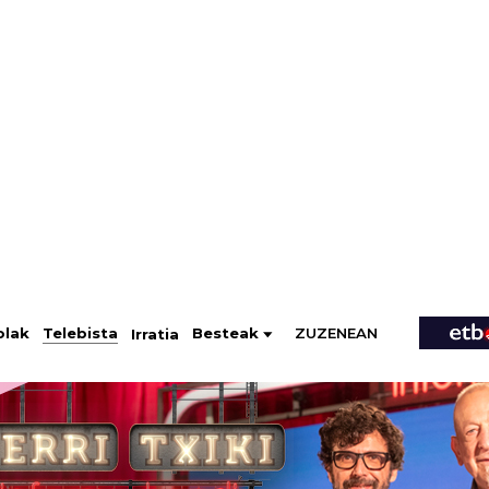
ZUZENEAN
Telebista
Besteak
olak
Irratia