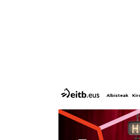
Albisteak
Kir