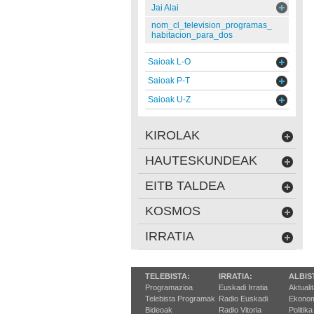
Jai Alai
nom_cl_television_programas_
habitacion_para_dos
Saioak L-O
Saioak P-T
Saioak U-Z
KIROLAK
HAUTESKUNDEAK
EITB TALDEA
KOSMOS
IRRATIA
TELEBISTA:
IRRATIA:
ALBIS
Programazioa
Euskadi Irratia
Aktuali
Telebista Programak
Radio Euskadi
Ekonom
Bideoak
Radio Vitoria
Politika