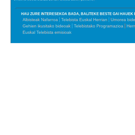
HAU ZURE INTERESEKOA BADA, BALITEKE BESTE GAI HAUEK 
Albisteak Nafarroa
Telebista Euskal Herrian
Umorea bid
Gehien ikusitako bideoak
Telebistako Programazioa
Herr
Euskal Telebista emisioak