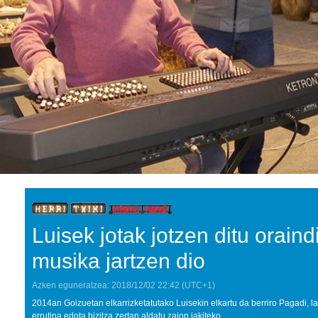
Luisek jotak jotzen ditu oraind
musika jartzen dio
Azken eguneratzea:
2018/12/02
22:42
(UTC+1)
2014an Goizuetan elkarrizketatutako Luisekin elkartu da berriro Pagadi, 
errutina edota bizitza zertan aldatu zaion jakiteko.