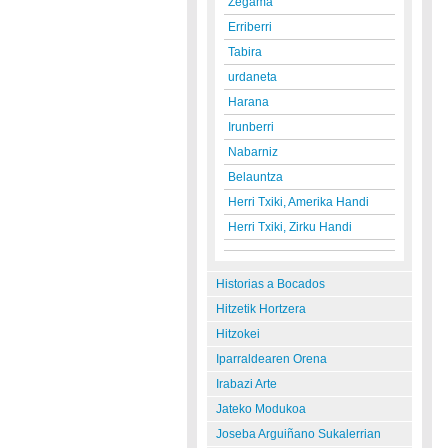
Zegama
Erriberri
Tabira
urdaneta
Harana
Irunberri
Nabarniz
Belauntza
Herri Txiki, Amerika Handi
Herri Txiki, Zirku Handi
Historias a Bocados
Hitzetik Hortzera
Hitzokei
Iparraldearen Orena
Irabazi Arte
Jateko Modukoa
Joseba Arguiñano Sukalerrian