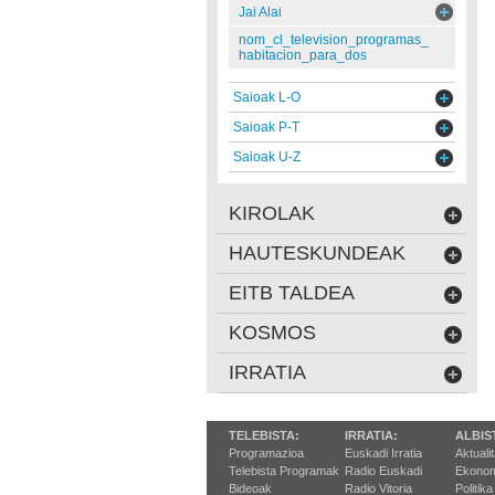
Jai Alai
nom_cl_television_programas_
habitacion_para_dos
Saioak L-O
Saioak P-T
Saioak U-Z
KIROLAK
HAUTESKUNDEAK
EITB TALDEA
KOSMOS
IRRATIA
TELEBISTA:
IRRATIA:
ALBIS
Programazioa
Euskadi Irratia
Aktuali
Telebista Programak
Radio Euskadi
Ekonom
Bideoak
Radio Vitoria
Politika