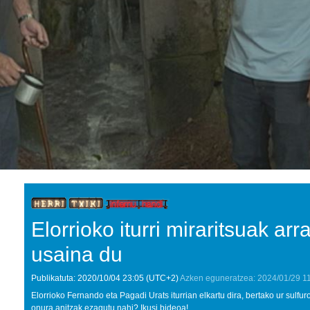
Elorrioko iturri miraritsuak ar
usaina du
Publikatuta:
2020/10/04
23:05
(UTC+2)
Azken eguneratzea:
2024/01/29
1
Elorrioko Fernando eta Pagadi Urats iturrian elkartu dira, bertako ur sulf
onura anitzak ezagutu nahi? Ikusi bideoa!