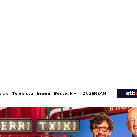
ZUZENEAN
Telebista
Besteak
olak
Irratia