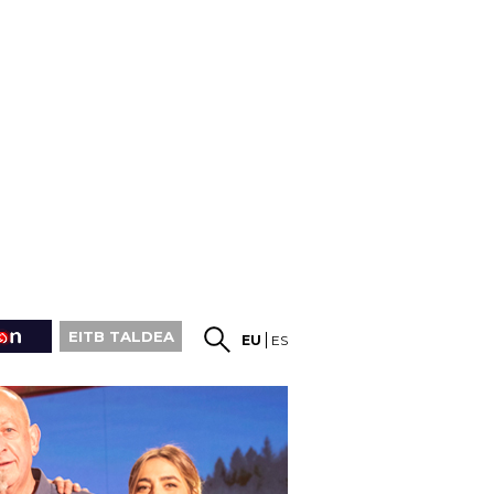
EITB TALDEA
EU
ES