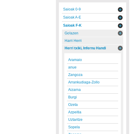
Saioak 0-9
Saioak A-E
Saioak F-K
Go!azen
Harri Herri
Herri txiki, Infernu Handi
Aramaio
anue
Zangoza
Arrankudiaga-Zollo
Aizarna
Burgi
Ozeta
Azpeitia
Uztaritze
Sopela