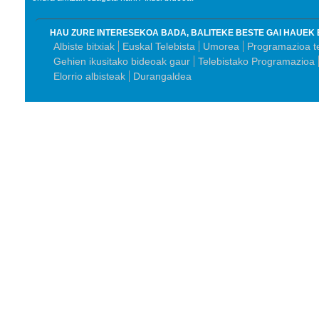
HAU ZURE INTERESEKOA BADA, BALITEKE BESTE GAI HAUEK 
Albiste bitxiak
Euskal Telebista
Umorea
Programazioa te
Gehien ikusitako bideoak gaur
Telebistako Programazioa
Elorrio albisteak
Durangaldea