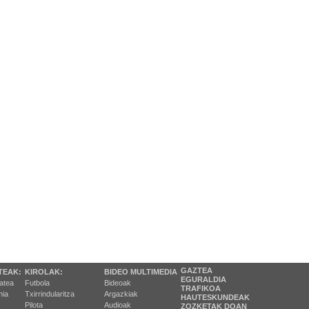
GAZTEA
TEAK:
KIROLAK:
BIDEO MULTIMEDIA
EGURALDIA
tatea
Futbola
Bideoak
TRAFIKOA
ia
Txirrindularitza
Argazkiak
HAUTESKUNDEAK
Pilota
Audioak
ZOZKETAK DOAN