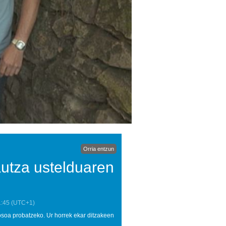
Orria entzun
rautza ustelduaren
1:45
(UTC+1)
urosoa probatzeko. Ur horrek ekar ditzakeen