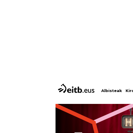
Albisteak
Kir