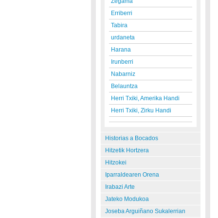
Zegama
Erriberri
Tabira
urdaneta
Harana
Irunberri
Nabarniz
Belauntza
Herri Txiki, Amerika Handi
Herri Txiki, Zirku Handi
Historias a Bocados
Hitzetik Hortzera
Hitzokei
Iparraldearen Orena
Irabazi Arte
Jateko Modukoa
Joseba Arguiñano Sukalerrian