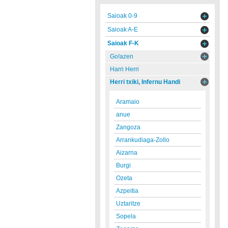
Saioak 0-9
Saioak A-E
Saioak F-K
Go!azen
Harri Herri
Herri txiki, Infernu Handi
Aramaio
anue
Zangoza
Arrankudiaga-Zollo
Aizarna
Burgi
Ozeta
Azpeitia
Uztaritze
Sopela