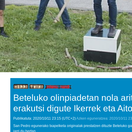
Beteluko olinpiadetan nola ari
erakutsi digute Ikerrek eta Ait
Publikatuta:
2020/10/11
23:15
(UTC+2)
Azken eguneratzea:
2020/10/11
23
San Pedro egunerako txapelketa originalak prestatzen dituzte Beteluko ga
jarri du bertan.