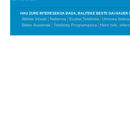
HAU ZURE INTERESEKOA BADA, BALITEKE BESTE GAI HAUEK 
Albiste bitxiak
Nafarroa
Euskal Telebista
Umorea bideo
Bideo ikusienak
Telebista Programazioa
Herri txiki, infe