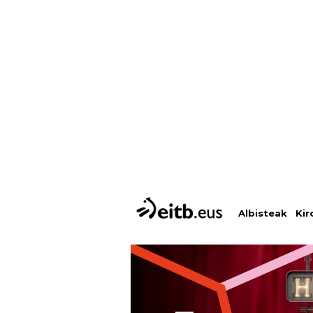
Albisteak
Kir