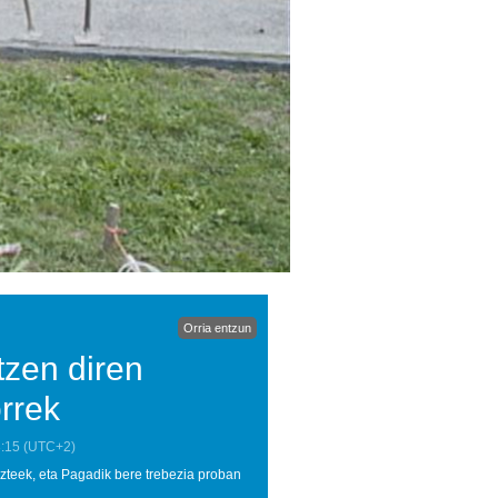
Orria entzun
tzen diren
orrek
:15
(UTC+2)
zteek, eta Pagadik bere trebezia proban