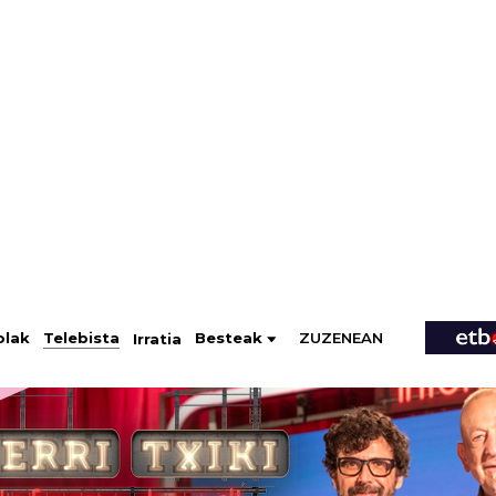
ZUZENEAN
Telebista
Besteak
olak
Irratia