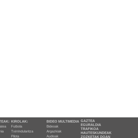
GAZTEA
TEAK:
KIROLAK:
BIDEO MULTIMEDIA
EGURALDIA
tatea
Futbola
Bideoak
TRAFIKOA
ia
Txirrindularitza
Argazkiak
HAUTESKUNDEAK
Pilota
Audioak
ZOZKETAK DOAN