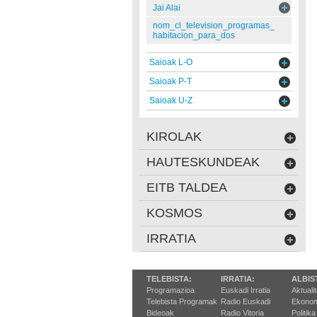
Jai Alai
nom_cl_television_programas_
habitacion_para_dos
Saioak L-O
Saioak P-T
Saioak U-Z
KIROLAK
HAUTESKUNDEAK
EITB TALDEA
KOSMOS
IRRATIA
TELEBISTA:
IRRATIA:
ALBIS
Programazioa
Euskadi Irratia
Aktuali
Telebista Programak
Radio Euskadi
Ekonom
Bideoak
Radio Vitoria
Politika