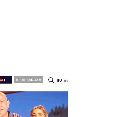
EITB TALDEA
EU
ES