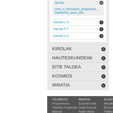
Jai Alai
nom_cl_television_programas_
habitacion_para_dos
Saioak L-O
Saioak P-T
Saioak U-Z
KIROLAK
HAUTESKUNDEAK
EITB TALDEA
KOSMOS
IRRATIA
TELEBISTA:
IRRATIA:
ALBIS
Programazioa
Euskadi Irratia
Aktuali
Telebista Programak
Radio Euskadi
Ekonom
Bideoak
Radio Vitoria
Politika