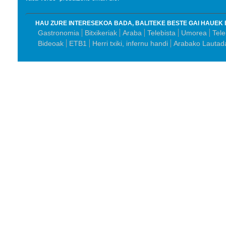
HAU ZURE INTERESEKOA BADA, BALITEKE BESTE GAI HAUEK 
Gastronomia
Bitxikeriak
Araba
Telebista
Umorea
Tele
Bideoak
ETB1
Herri txiki, infernu handi
Arabako Lautad