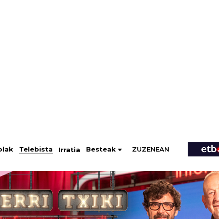
ZUZENEAN
Telebista
Besteak
olak
Irratia