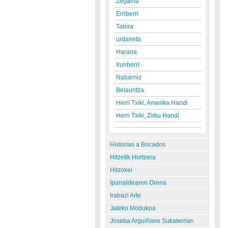
Zegama
Erriberri
Tabira
urdaneta
Harana
Irunberri
Nabarniz
Belauntza
Herri Txiki, Amerika Handi
Herri Txiki, Zirku Handi
Historias a Bocados
Hitzetik Hortzera
Hitzokei
Iparraldearen Orena
Irabazi Arte
Jateko Modukoa
Joseba Arguiñano Sukalerrian