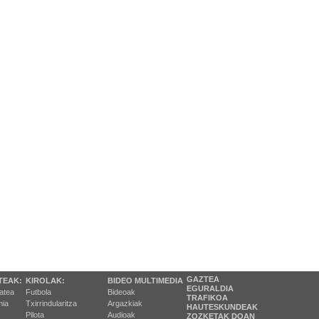
GAZTEA
TEAK:
KIROLAK:
BIDEO MULTIMEDIA
EGURALDIA
tatea
Futbola
Bideoak
TRAFIKOA
ia
Txirrindularitza
Argazkiak
HAUTESKUNDEAK
Pilota
Audioak
ZOZKETAK DOAN