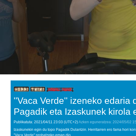
''Vaca Verde'' izeneko edaria 
Pagadik eta Izaskunek kirola 
Publikatuta:
2021/04/11
23:03
(UTC+2)
Azken eguneratzea:
2024/05/02
1
Izaskunekin egin du topo Pagadik Dulantzin. Herritarren ero fama hori kon
"Vaca Verde" probatzeko eman dio.