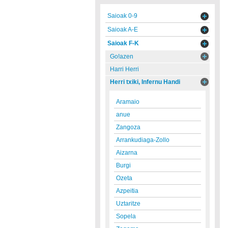
Saioak 0-9
Saioak A-E
Saioak F-K
Go!azen
Harri Herri
Herri txiki, Infernu Handi
Aramaio
anue
Zangoza
Arrankudiaga-Zollo
Aizarna
Burgi
Ozeta
Azpeitia
Uztaritze
Sopela