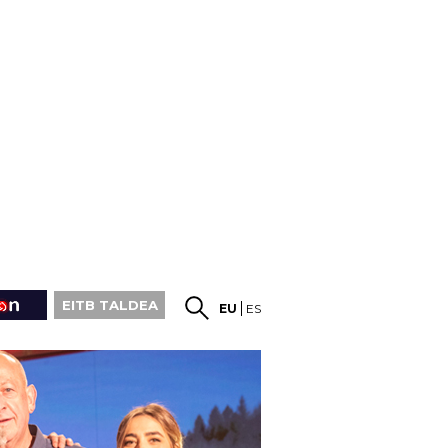
EITB TALDEA
EU
ES