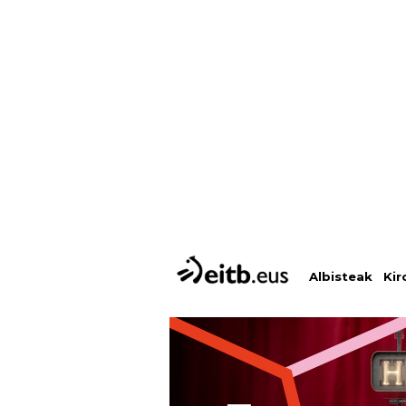
Albisteak
Kir