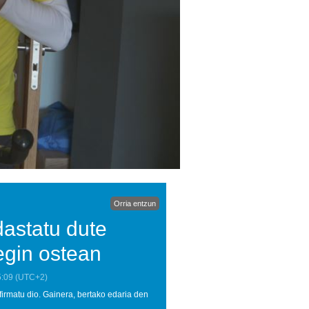
Orria entzun
dastatu dute
egin ostean
5:09
(UTC+2)
firmatu dio. Gainera, bertako edaria den