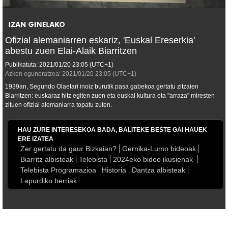
Ofizial alemaniarren eskariz, 'Euskal Ereserkia'
abestu zuen Elai-Alaik Biarritzen
Publikatuta:
2021/01/20
23:05
(UTC+1)
Azken eguneratzea:
2021/01/20
23:05
(UTC+1)
1939an, Segundo Olaetari inoiz burutik pasa gabekoa gertatu zitzaien
Biarritzen: euskaraz hitz egiten zuen eta euskal kultura eta "arraza" miresten
zituen ofizial alemaniarra topatu zuten.
HAU ZURE INTERESEKOA BADA, BALITEKE BESTE GAI HAUEK
ERE IZATEA
Zer gertatu da gaur Bizkaian?
Gernika-Lumo bideoak
Biarritz albisteak
Telebista
2024eko bideo ikusienak
Telebista Programazioa
Historia
Dantza albisteak
Lapurdiko berriak