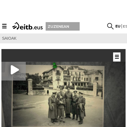
☰
EU
E
ZUZENEAN
SAIOAK
☰