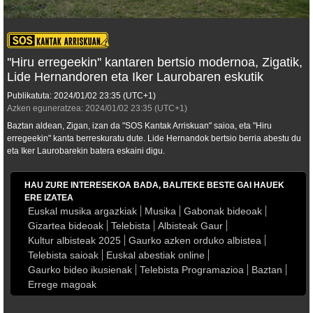
''Hiru erregeekin'' kantaren bertsio modernoa, Zigatik,
Lide Hernandoren eta Iker Laurobaren eskutik
Publikatuta:
2024/01/02
23:35
(UTC+1)
Azken eguneratzea:
2024/01/02
23:35
(UTC+1)
Baztan aldean, Zigan, izan da "SOS Kantak Arriskuan" saioa, eta "Hiru
erregeekin" kanta berreskuratu dute. Lide Hernandok bertsio berria abestu du
eta Iker Laurobarekin batera eskaini digu.
HAU ZURE INTERESEKOA BADA, BALITEKE BESTE GAI HAUEK
ERE IZATEA
Euskal musika argazkiak
Musika
Gabonak bideoak
Gizartea bideoak
Telebista
Albisteak Gaur
Kultur albisteak 2025
Gaurko azken orduko albistea
Telebista saioak
Euskal abestiak online
Gaurko bideo ikusienak
Telebista Programazioa
Baztan
Errege magoak