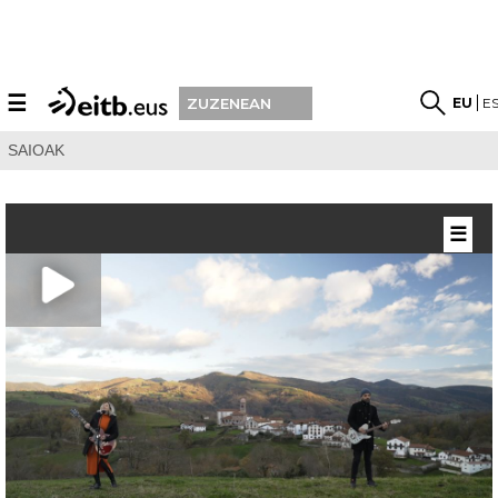
☰
EU
E
ZUZENEAN
SAIOAK
☰