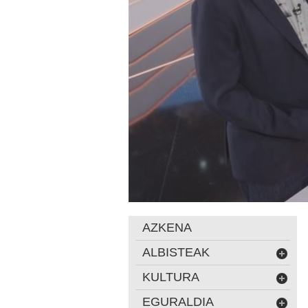
AZKENA
ALBISTEAK
KULTURA
EGURALDIA