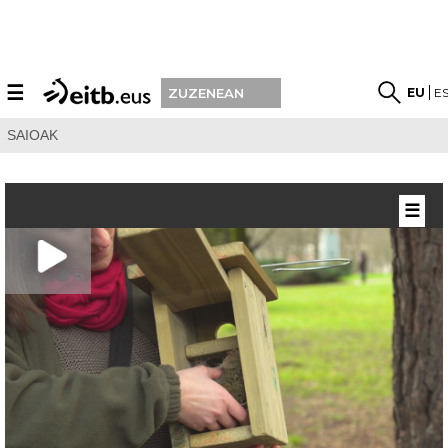
☰
EU
E
ZUZENEAN
SAIOAK
☰