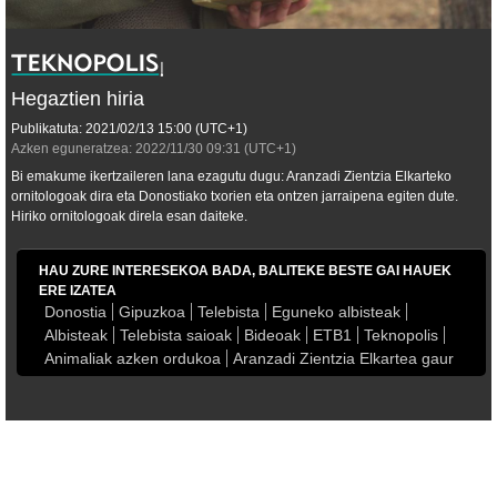
Hegaztien hiria
Publikatuta:
2021/02/13
15:00
(UTC+1)
Azken eguneratzea:
2022/11/30
09:31
(UTC+1)
Bi emakume ikertzaileren lana ezagutu dugu: Aranzadi Zientzia Elkarteko
ornitologoak dira eta Donostiako txorien eta ontzen jarraipena egiten dute.
Hiriko ornitologoak direla esan daiteke.
HAU ZURE INTERESEKOA BADA, BALITEKE BESTE GAI HAUEK
ERE IZATEA
Donostia
Gipuzkoa
Telebista
Eguneko albisteak
Albisteak
Telebista saioak
Bideoak
ETB1
Teknopolis
Animaliak azken ordukoa
Aranzadi Zientzia Elkartea gaur