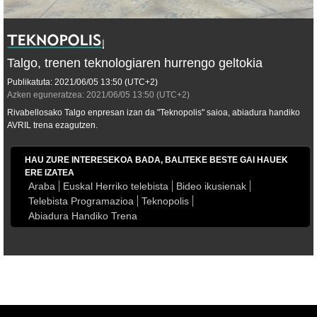
Talgo, trenen teknologiaren hurrengo geltokia
Publikatuta:
2021/06/05
13:50
(UTC+2)
Azken eguneratzea:
2021/06/05
13:50
(UTC+2)
Rivabellosako Talgo enpresan izan da "Teknopolis" saioa, abiadura handiko
AVRIL trena ezagutzen.
HAU ZURE INTERESEKOA BADA, BALITEKE BESTE GAI HAUEK
ERE IZATEA
Araba
Euskal Herriko telebista
Bideo ikusienak
Telebista Programazioa
Teknopolis
Abiadura Handiko Trena