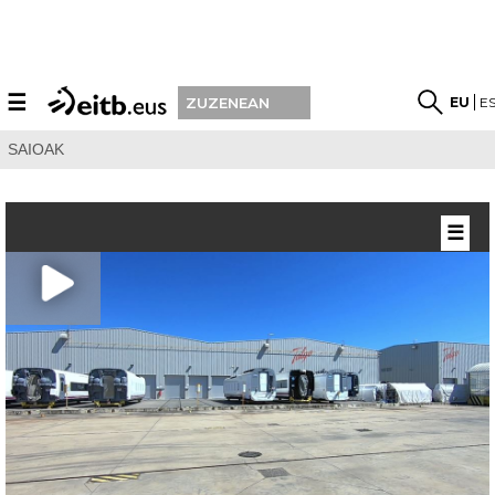
☰
EU
E
ZUZENEAN
SAIOAK
☰