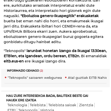
eraiki dugu gizakiaren eboluzioaren kontakizuna. Izan
ere, aurkitutako arrastoak interpretatuz eraiki dute
Historiaurrea, eta interpretazio hori gizonek egin dute
nagusiki.
"Eboluzioa genero-ikuspegitik" erakusketak
buelta bat eman nahi dio horri, eta emakumeak ikusgai
jarri ditu. Erakusketa ibiltari hori CENIEH-rena da, eta
UPV/EHUk Bilbora ekarri zuen. Aukera aprobetxatuz,
eboluzioaren genero-ikuspegiari buruz gogoeta egitera
gonbidatu ditugu hainbat aditu.
"Teknopolis"
larunbat honetan izango da ikusgai 13:30ean,
ETB1en, eta igandean, ordu berean, ETB2n.
Bi emanaldiak
eitb.eus-en
ere ikusgai izango dira.
INFORMAZIO GEHIAGO
(2)
"Teknopolis" saioaren webgunea
Atal guztiak EITB Nahier
HAU ZURE INTERESEKOA BADA, BALITEKE BESTE GAI
HAUEK ERE IZATEA
Teknologia
Telebista
Telebista saioak
Zientzia
ETB1
Teknopolis
Historia