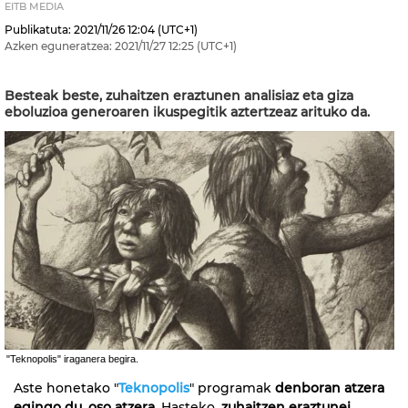
EITB MEDIA
Publikatuta:
2021/11/26
12:04
(UTC+1)
Azken eguneratzea:
2021/11/27
12:25
(UTC+1)
Besteak beste, zuhaitzen eraztunen analisiaz eta giza
eboluzioa generoaren ikuspegitik aztertzeaz arituko da.
"Teknopolis" iraganera begira.
Aste honetako "
Teknopolis
" programak
denboran atzera
egingo du, oso atzera
. Hasteko,
zuhaitzen eraztunei