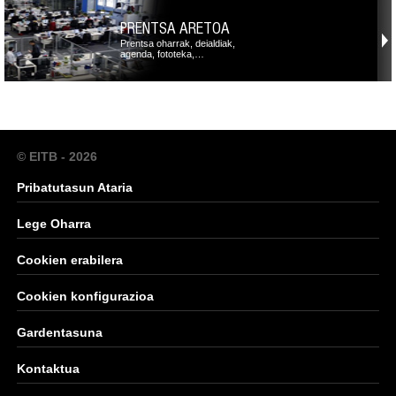
PRENTSA ARETOA
Prentsa oharrak, deialdiak,
agenda, fototeka,…
© EITB - 2026
Pribatutasun Ataria
Lege Oharra
Cookien erabilera
Cookien konfigurazioa
Gardentasuna
Kontaktua