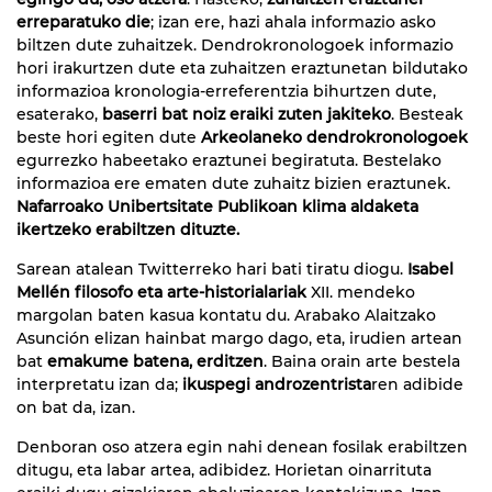
erreparatuko die
; izan ere, hazi ahala informazio asko
biltzen dute zuhaitzek. Dendrokronologoek informazio
hori irakurtzen dute eta zuhaitzen eraztunetan bildutako
informazioa kronologia-erreferentzia bihurtzen dute,
esaterako,
baserri bat noiz eraiki zuten jakiteko
. Besteak
beste hori egiten dute
Arkeolaneko dendrokronologoek
egurrezko habeetako eraztunei begiratuta. Bestelako
informazioa ere ematen dute zuhaitz bizien eraztunek.
Nafarroako Unibertsitate Publikoan klima aldaketa
ikertzeko erabiltzen dituzte.
Sarean atalean Twitterreko hari bati tiratu diogu.
Isabel
Mellén filosofo eta arte-historialariak
XII. mendeko
margolan baten kasua kontatu du. Arabako Alaitzako
Asunción elizan hainbat margo dago, eta, irudien artean
bat
emakume batena, erditzen
. Baina orain arte bestela
interpretatu izan da;
ikuspegi androzentrista
ren adibide
on bat da, izan.
Denboran oso atzera egin nahi denean fosilak erabiltzen
ditugu, eta labar artea, adibidez. Horietan oinarrituta