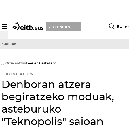
☰
EU
E
ZUZENEAN
SAIOAK
Orria entzun
Leer en Castellano
ETB1EN ETA ETB2N
Denboran atzera
begiratzeko moduak,
asteburuko
"Teknopolis" saioan