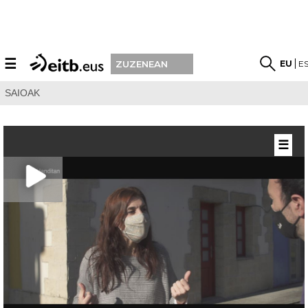
☰
EU
E
ZUZENEAN
SAIOAK
☰