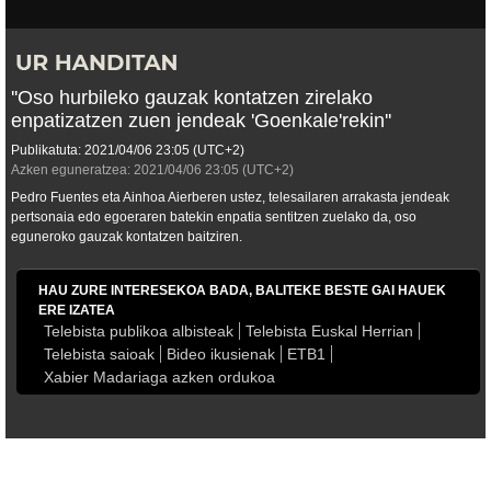
''Oso hurbileko gauzak kontatzen zirelako
enpatizatzen zuen jendeak 'Goenkale'rekin''
Publikatuta:
2021/04/06
23:05
(UTC+2)
Azken eguneratzea:
2021/04/06
23:05
(UTC+2)
Pedro Fuentes eta Ainhoa Aierberen ustez, telesailaren arrakasta jendeak
pertsonaia edo egoeraren batekin enpatia sentitzen zuelako da, oso
eguneroko gauzak kontatzen baitziren.
HAU ZURE INTERESEKOA BADA, BALITEKE BESTE GAI HAUEK
ERE IZATEA
Telebista publikoa albisteak
Telebista Euskal Herrian
Telebista saioak
Bideo ikusienak
ETB1
Xabier Madariaga azken ordukoa