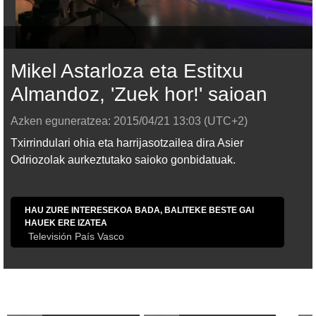
Mikel Astarloza eta Estitxu
Almandoz, 'Zuek hor!' saioan
Azken eguneratzea:
2015/04/21
13:03
(UTC+2)
Txirrindulari ohia eta harrijasotzailea dira Asier
Odriozolak aurkeztutako saioko gonbidatuak.
HAU ZURE INTERESEKOA BADA, BALITEKE BESTE GAI
HAUEK ERE IZATEA
Televisión País Vasco