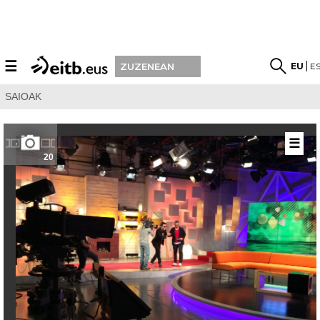
☰
EU
E
ZUZENEAN
SAIOAK
☰
20