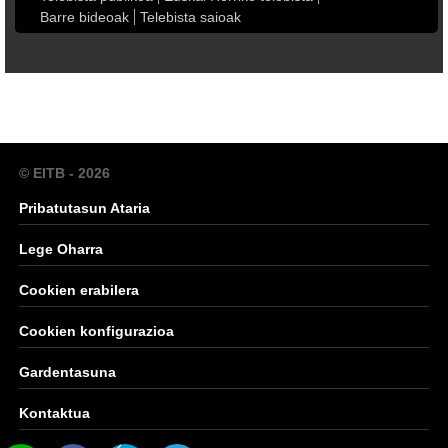
Barre bideoak
Telebista saioak
© EITB - 2026
Pribatutasun Ataria
Lege Oharra
Cookien erabilera
Cookien konfigurazioa
Gardentasuna
Kontaktua