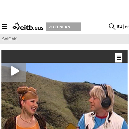
☰
EU
E
ZUZENEAN
SAIOAK
☰