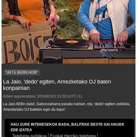
'URTE BERRI HOR!'
La Jaio, 'dedo' egiten, Amezketako DJ baten
konpainian
Azken eguneratzea:
2016/01/01
01:00
(UTC+1)
La Jaio AEBn dabil, Gabonzaharra pasatu nahian, eta, 'dedo' egiten zebilela,
Amezketako DJ batekin egin du topo!
HAU ZURE INTERESEKOA BADA, BALITEKE BESTE GAI HAUEK
ERE IZATEA
Telebista publikoa
Euskal Herriko telebista