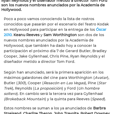
Ryan Reynolds y el diseñador metido a director Tom Ford
son los nuevos nombres anunciados por la Academia de
Hollywood.
Poco a poco vamos conociendo la lista de rostros
conocidos que pasarán por el escenario del Teatro Kodak
en Hollywood para participar en la entrega de los
Óscar
2010
.
Keanu Reeves
y
Sam Worthington
son dos de los
nuevos nombres anunciados por la Academia de
Hollywood, que también ha dado hoy a conocer la
participación el próximo día 7 de Gerard Butler, Bradley
Cooper, Jake Gyllenhaal, Chris Pine, Ryan Reynolds y el
diseñador metido a director Tom Ford.
Según han anunciado, será la primera aparición en los
máximos galardones del cine para Worthington (
Avatar
),
Butler (
300
), Cooper (
Resacón en Las Vegas
), Pine (
Star
Trek
), Reynolds (
La proposición
) y Ford (
Un hombre
soltero
). En cambio será la tercera vez para Gyllenhaal
(Brokeback Mountain
) y la quinta para Reeves (
Speed
).
Estos nombres se suman a los ya anunciados de
Barbra
Streisand
,
Charlize Theron
,
John Travolta
,
Robert Downey