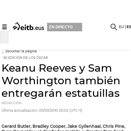
☰
EU
E
EN DIRECTO
Escuchar la página
82 EDICIÓN DE LOS ÓSCAR
Keanu Reeves y Sam
Worthington también
entregarán estatuillas
REDACCIÓN
Última actualización:
05/03/2010
20:02
(UTC+1)
Gerard Butler, Bradley Cooper, Jake Gyllenhaal, Chris Pine,