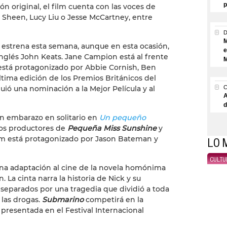
p
ión original, el film cuenta con las voces de
Sheen, Lucy Liu o Jesse McCartney, entre
M
se estrena esta semana, aunque en esta ocasión,
e
inglés John Keats. Jane Campion está al frente
M
o está protagonizado por Abbie Cornish, Ben
tima edición de los Premios Británicos del
uió una nominación a la Mejor Película y al
A
d
un embarazo en solitario en
Un pequeño
os productores de
Pequeña Miss Sunshine
y
ilm está protagonizado por Jason Bateman y
LO 
CULTU
una adaptación al cine de la novela homónima
. La cinta narra la historia de Nick y su
parados por una tragedia que dividió a toda
 las drogas.
Submarino
competirá en la
e presentada en el Festival Internacional