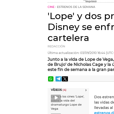
CINE
ESTRENOS DE LA SEMANA
'Lope' y dos 
Disney se enf
cartelera
REDACCIÓN
Última actualización:
03/09/2010
16:44
(UTC
Junto a la vida de Lope de Vega, 
de Brujo' de Nicholas Cage y la
este fin de semana a la gran pan
VÍDEOS
(4)
Dos estren
Llega a los cines 'Lope',
Jennifer Aniston
sobre la vida del
embarazada, en 
las vidas 
dramaturgo Lope de
pequeño cambio
llevadas al
Vega
estrenos 