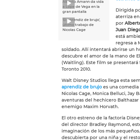
Alberto Amann da vida
a Lope de Vega en la
Dirigida p
gran pantalla
aterriza e
'El aprendiz de brujo',
por
Albert
último trabajo de
Juan Diego
Nicolas Cage
está ambi
regresa a
soldado. Allí intentará abrirse un
descubre el amor de la mano de El
(Waitling). Este film se presentará
Toronto 2010.
Walt Disney Studios llega esta sem
aprendiz de brujo
es una comedia 
Nicolas Cage, Monica Belluci, Jay B
aventuras del hechicero Balthazar
enemigo Maxim Horvath.
El otro estreno de la factoría Disn
del director Bradley Raymond, est
imaginación de los más pequeños. 
descubierta por una niña y el rest