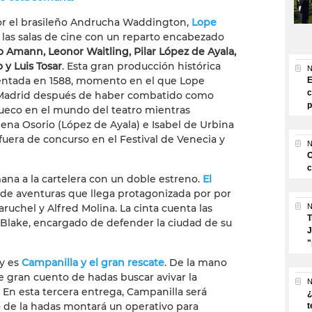
or el brasileño Andrucha Waddington,
Lope
n las salas de cine con un reparto encabezado
o Amann, Leonor Waitling, Pilar López de Ayala,
 y Luis Tosar
. Esta gran producción histórica
N
entada en 1588, momento en el que Lope
E
c
 Madrid después de haber combatido como
p
 hueco en el mundo del teatro mientras
ena Osorio (López de Ayala) e Isabel de Urbina
 fuera de concurso en el Festival de Venecia y
N
O
c
ana a la cartelera con un doble estreno.
El
de aventuras que llega protagonizada por por
aruchel y Alfred Molina. La cinta cuenta las
N
T
 Blake, encargado de defender la ciudad de su
J
"
ey es
Campanilla y el gran rescate
. De la mano
e gran cuento de hadas buscar avivar la
N
En esta tercera entrega, Campanilla será
¿
o de la hadas montará un operativo para
t