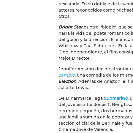
rescatarla. En su doblaje de la vers
actores reconocidos como Michael 
otros.
Bright Star
es otro ''biopic'' que 
narra la vida del poeta romántico 
del guión y la dirección. El elenc
Whishaw y Paul Schneider. En la úl
Cine Independiente, el film consig
Mejor Director.
Jennifer Aniston decide afrontar 
cambio
, una comedia de los mism
Election
. Además de Aniston, el f
Juliette Lewis.
De Dinarmarca llega
Submarino
, 
del jove escritor Jonas T. Bengtsson
hermano pequeño, dos hermanos se
una familia sumida en la pobreza y
sección oficial de la Berlinale y fu
Cinema Jove de Valencia.