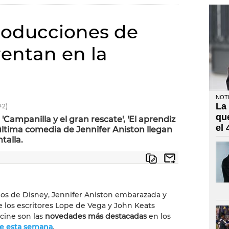
producciones de
rentan en la
NOTI
La
+2)
qu
'Campanilla y el gran rescate', 'El aprendiz
el
 última comedia de Jennifer Aniston llegan
talla.
os de Disney, Jennifer Aniston embarazada y
'Un
de los escritores Lope de Vega y John Keats
'
 cine son las
novedades más destacadas
en los
de esta semana
.