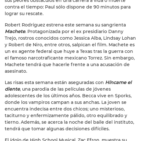
sus peores obstáculos en una carrera a vida o muerte
contra el tiempo: Paul sólo dispone de 90 minutos para
lograr su rescate.
Robert Rodríguez estrena este semana su sangrienta
Machete
. Protagonizada por el ex presidiario Danny
Trejo, rostros conocidos como Jessica Alba, Lindsay Lohan
y Robert de Niro, entre otros, salpican el film. Machete es
un ex agente federal que huye a Texas tras la guerra con
el famoso narcotraficante mexicano Torrez. Sin embargo,
Machete tendrá que hacerle frente a una acusación de
asesinato.
Las risas esta semana están aseguradas con
Híncame el
diente
, una parodia de las películas de jóvenes
adolescentes de los últimos años. Becca vive en Sporks,
donde los vampiros campan a sus anchas. La joven se
encuentra indecisa entre dos chicos; uno misterioso,
taciturno y enfermizamente pálido, otro equilibrado y
tierno. Además, se acerca la noche del baile del instituto,
tendrá que tomar algunas decisiones difíciles.
El ídolo de High School Musical, Zac Efron, muestra su