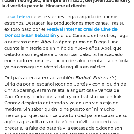
Robert Rodríguez, 'Siempre a mi lado', del joven Zac Efron y
la divertida parodia 'Híncame el diente'.
La
cartelera
de este viernes llega cargada de buenos
estrenos. Destacan las producciones mexicanas. Tras su
exitoso paso por el
Festival Internacional de Cine de
Donostia-San Sebastián
y el de Cannes, entre otros, llega
a nuestros cines
Abel
. La ópera prima de Diego Luna
cuenta la historia de un niño de nueve años, Abel, que
debido a su negativa a pronunciar palabra, ha acabado
encerrado en una institución de salud mental. La película
ya ha conseguido récord de taquilla en México.
Del país azteca aterriza también
Buried
(
Enterrado
).
Dirigida por el español Rodrigo Cortés y con el guión de
Chris Sparling, el film relata la angustiosa vivencia de
Paul Conroy, padre de familia y contratista civil en Irak.
Conroy despierta enterrado vivo en una vieja caja de
madera. Sin saber quién lo ha puesto ahí ni mucho
menos por qué, su única oportunidad para escapar de su
agónica pesadilla es un teléfono móvil. La cobertura
precaria, la falta de batería y la escasez de oxígeno son