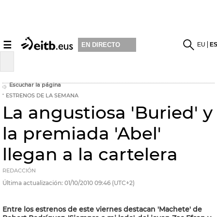
☰
EU
E
EN DIRECTO
Escuchar la página
ESTRENOS DE LA SEMANA
La angustiosa 'Buried' y
la premiada 'Abel'
llegan a la cartelera
REDACCIÓN
Última actualización:
01/10/2010
09:46
(UTC+2)
Entre los estrenos de este viernes destacan 'Machete' de