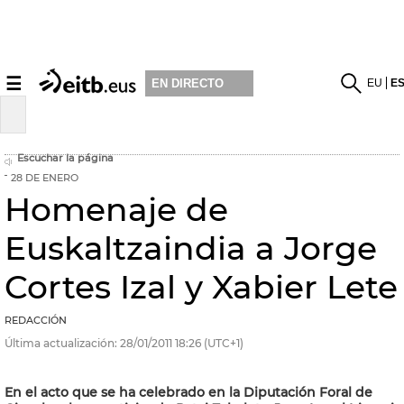
☰
EU
E
EN DIRECTO
Escuchar la página
28 DE ENERO
Homenaje de
Euskaltzaindia a Jorge
Cortes Izal y Xabier Lete
REDACCIÓN
Última actualización:
28/01/2011
18:26
(UTC+1)
En el acto que se ha celebrado en la Diputación Foral de