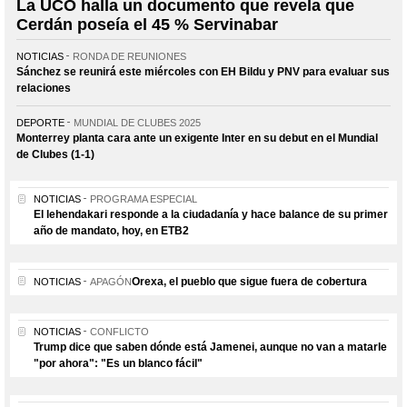
La UCO halla un documento que revela que
Cerdán poseía el 45 % Servinabar
NOTICIAS
RONDA DE REUNIONES
Sánchez se reunirá este miércoles con EH Bildu y PNV para evaluar sus
relaciones
DEPORTE
MUNDIAL DE CLUBES 2025
Monterrey planta cara ante un exigente Inter en su debut en el Mundial
de Clubes (1-1)
NOTICIAS
PROGRAMA ESPECIAL
El lehendakari responde a la ciudadanía y hace balance de su primer
año de mandato, hoy, en ETB2
Orexa, el pueblo que sigue fuera de cobertura
NOTICIAS
APAGÓN
NOTICIAS
CONFLICTO
Trump dice que saben dónde está Jamenei, aunque no van a matarle
"por ahora": "Es un blanco fácil"