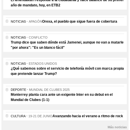
El lehendakari responde a la ciudadanía y hace balance de su primer
año de mandato, hoy, en ETB2
Orexa, el pueblo que sigue fuera de cobertura
NOTICIAS
APAGÓN
NOTICIAS
CONFLICTO
Trump dice que saben dónde está Jamenei, aunque no van a matarle
"por ahora": "Es un blanco fácil"
NOTICIAS
ESTADOS UNIDOS
¿Qué sabemos sobre el servicio de telefonía móvil con marca propia
que pretende lanzar Trump?
DEPORTE
MUNDIAL DE CLUBES 2025
Monterrey planta cara ante un exigente Inter en su debut en el
Mundial de Clubes (1-1)
Avanzando hacia el verano a ritmo de rock
CULTURA
19-21 DE JUNIO
Más noticias