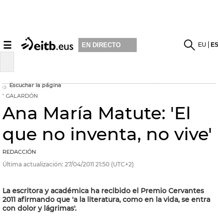
☰
EU
E
EN DIRECTO
Escuchar la página
GALARDÓN
Ana María Matute: 'El
que no inventa, no vive'
REDACCIÓN
Última actualización:
27/04/2011
21:50
(UTC+2)
La escritora y académica ha recibido el Premio Cervantes
2011 afirmando que 'a la literatura, como en la vida, se entra
con dolor y lágrimas'.