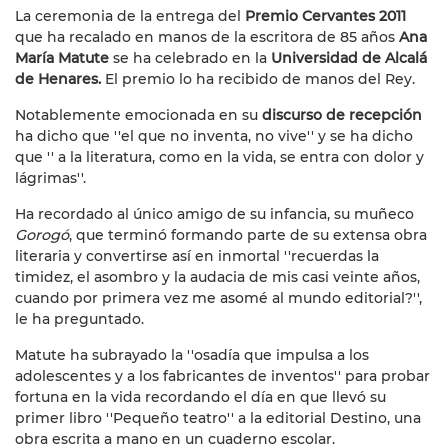
La ceremonia de la entrega del
Premio Cervantes 2011
que ha recalado en manos de la escritora de 85 años
Ana
María Matute
se ha celebrado en la
Universidad de Alcalá
de Henares.
El premio lo ha recibido de manos del Rey.
Notablemente emocionada en su
discurso de recepción
ha dicho que ''el que no inventa, no vive'' y se ha dicho
que '' a la literatura, como en la vida, se entra con dolor y
lágrimas''.
Ha recordado al único amigo de su infancia, su muñeco
Gorogó
, que terminó formando parte de su extensa obra
literaria y convertirse así en inmortal ''recuerdas la
timidez, el asombro y la audacia de mis casi veinte años,
cuando por primera vez me asomé al mundo editorial?'',
le ha preguntado.
Matute ha subrayado la ''osadía que impulsa a los
adolescentes y a los fabricantes de inventos'' para probar
fortuna en la vida recordando el día en que llevó su
primer libro ''Pequeño teatro'' a la editorial Destino, una
obra escrita a mano en un cuaderno escolar.