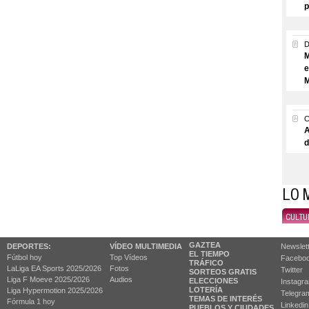
p
M
e
M
A
d
LO 
CULTU
GAZTEA
DEPORTES:
VÍDEO MULTIMEDIA
Newslet
EL TIEMPO
Fútbol hoy
Top Vídeos
Facebo
TRÁFICO
LaLiga EA Sports 2025/2026
Fotos
Twitter
SORTEOS GRATIS
Liga F Moeve 2025/2026
Audios
ELECCIONES
Instagr
LOTERÍA
Liga Hypermotion 2025/2026
Telegra
TEMAS DE INTERÉS
Fórmula 1 hoy
Linkedin
PUEBLOS Y CIUDADES