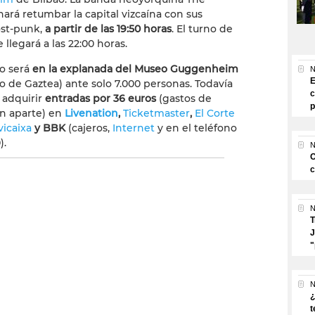
rá retumbar la capital vizcaína con sus
ost-punk,
a partir de las 19:50 horas
. El turno de
 llegará a las 22:00 horas.
to será
en la explanada del Museo Guggenheim
N
E
o de Gaztea) ante solo 7.000 personas. Todavía
c
 adquirir
entradas por 36 euros
(gastos de
p
ón aparte) en
Livenation
,
Ticketmaster
,
El Corte
vicaixa
y BBK
(cajeros,
Internet
y en el teléfono
).
N
O
c
N
T
J
"
N
¿
t