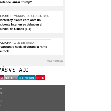
retende lanzar Trump?
DEPORTE
MUNDIAL DE CLUBES 2025
onterrey planta cara ante un
xigente Inter en su debut en el
undial de Clubes (1-1)
CULTURA
19-21 DE JUNIO
vanzando hacia el verano a ritmo
e rock
Más noticias
MÁS VISITADO
RA
NOTICIAS
TELEVISION
RADIO
ter
ok
am
m