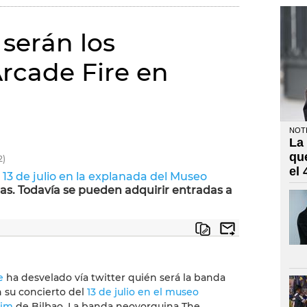
serán los
Arcade Fire en
NOTI
La
qu
2)
el
l
13 de julio en la explanada del Museo
s. Todavía se pueden adquirir entradas a
e
ha desvelado vía twitter quién será la banda
n su concierto del
13 de julio en el museo
im
de Bilbao. La banda neoyorquina The