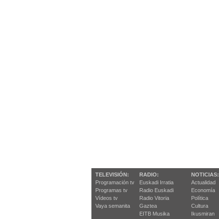
TELEVISIÓN:
RADIO:
NOTICIAS:
Programación tv
Euskadi Irratia
Actualidad
Programas tv
Radio Euskadi
Economía
Vídeos tv
Radio Vitoria
Política
Vaya semanita
Gaztea
Cultura
EITB Musika
Ikusmiran