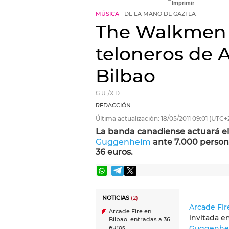
MÚSICA
DE LA MANO DE GAZTEA
The Walkmen 
teloneros de 
Bilbao
G.U./X.D.
REDACCIÓN
Última actualización:
18/05/2011
09:01
(UTC+
La banda canadiense actuará e
Guggenheim
ante 7.000 persona
36 euros.
NOTICIAS
(2)
Arcade Fir
Arcade Fire en
invitada e
Bilbao: entradas a 36
Guggenhe
euros