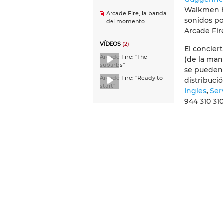
Walkmen ha
Arcade Fire, la banda
sonidos p
del momento
Arcade Fire
VÍDEOS
(2)
El concier
Arcade Fire: ''The
(de la man
suburbs''
se pueden
Arcade Fire: ''Ready to
distribuci
start''
Ingles
,
Ser
944 310 310