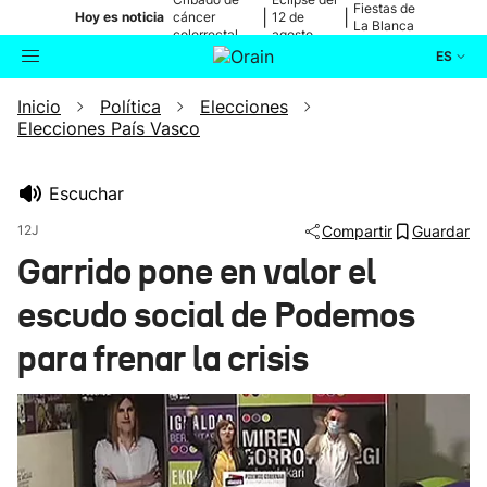
Fiestas de
|
|
Hoy es noticia
cáncer
12 de
La Blanca
colorrectal
agosto
ES
Inicio
Política
Elecciones
Actualidad
Buscador
Elecciones País Vasco
Política
Escuchar
Cultura
12J
Compartir
Guardar
Garrido pone en valor el
Ikusmiran
escudo social de Podemos
Eguraldia
para frenar la crisis