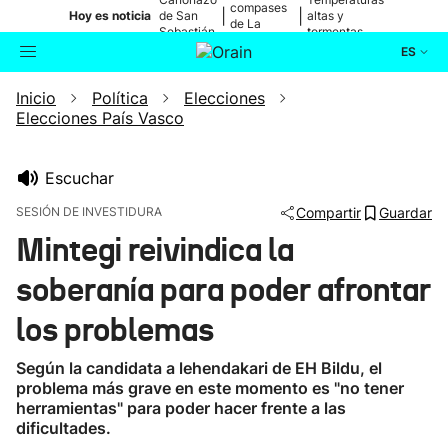
compases
|
|
Hoy es noticia
de San
altas y
de La
Sebastián
tormentas
Blanca
ES
Inicio
Política
Elecciones
Actualidad
Buscador
Elecciones País Vasco
Política
Escuchar
Cultura
SESIÓN DE INVESTIDURA
Compartir
Guardar
Mintegi reivindica la
Ikusmiran
soberanía para poder afrontar
Eguraldia
los problemas
Según la candidata a lehendakari de EH Bildu, el
problema más grave en este momento es "no tener
herramientas" para poder hacer frente a las
dificultades.