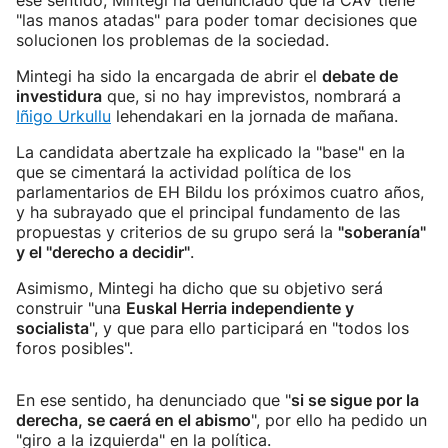
ese sentido, Mintegi ha denunciado que la CAV tiene
"las manos atadas" para poder tomar decisiones que
solucionen los problemas de la sociedad.
Mintegi ha sido la encargada de abrir el
debate de
investidura
que, si no hay imprevistos, nombrará a
Iñigo Urkullu
lehendakari en la jornada de mañana.
La candidata abertzale ha explicado la "base" en la
que se cimentará la actividad política de los
parlamentarios de EH Bildu los próximos cuatro años,
y ha subrayado que el principal fundamento de las
propuestas y criterios de su grupo será la
"soberanía"
y el "derecho a decidir"
.
Asimismo, Mintegi ha dicho que su objetivo será
construir "una
Euskal Herria independiente y
socialista
", y que para ello participará en "todos los
foros posibles".
En ese sentido, ha denunciado que "
si se sigue por la
derecha, se caerá en el abismo
", por ello ha pedido un
"giro a la izquierda" en la política.