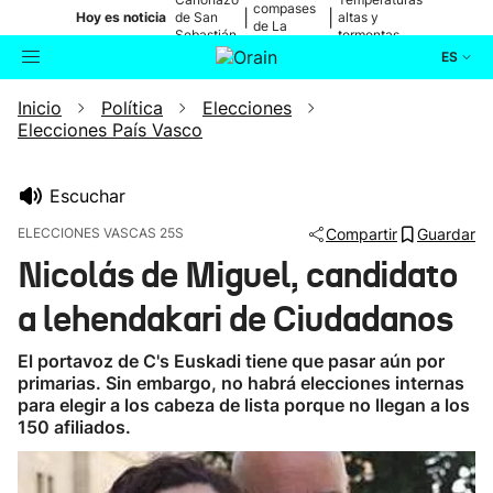
compases
|
|
Hoy es noticia
de San
altas y
de La
Sebastián
tormentas
Blanca
ES
Inicio
Política
Elecciones
Actualidad
Buscador
Elecciones País Vasco
Política
Escuchar
Cultura
ELECCIONES VASCAS 25S
Compartir
Guardar
Nicolás de Miguel, candidato
Ikusmiran
a lehendakari de Ciudadanos
Eguraldia
El portavoz de C's Euskadi tiene que pasar aún por
primarias. Sin embargo, no habrá elecciones internas
para elegir a los cabeza de lista porque no llegan a los
150 afiliados.