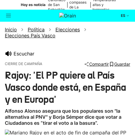
compases
|
|
Hoy es noticia
de San
altas y
de La
Sebastián
tormentas
Blanca
ES
Inicio
Política
Elecciones
Actualidad
Buscador
Elecciones País Vasco
Política
Escuchar
Cultura
CIERRE DE CAMPAÑA
Compartir
Guardar
Rajoy: 'El PP quiere al País
Ikusmiran
Vasco donde está, en España
Eguraldia
y en Europa'
Alfonso Alonso asegura que los populares son "la
alternativa al PNV" y Borja Sémper dice que votar a
Ciudadanos es “tirar el voto a la basura”.