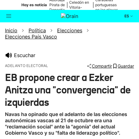
Celedón en
|
|
Hoy es noticia
Pirata de
portuguesas
Vitoria-
Donostia
en las playas
Gasteiz
ES
Inicio
Política
Elecciones
Actualidad
Buscador
Elecciones País Vasco
Política
Escuchar
Cultura
ADELANTO ELECTORAL
Compartir
Guardar
EB propone crear a Ezker
Ikusmiran
Anitza una "convergencia" de
Eguraldia
izquierdas
Navas ha opinado que el adelanto de las elecciones
autonómicas vascas al 21 de octubre era una
"reclamación social" ante la "agonía" del actual
Gobierno Vasco y su "falta de liderazgo político".