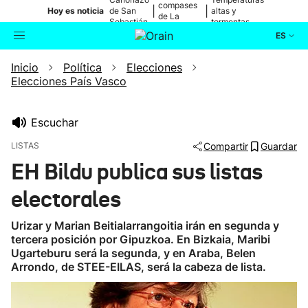
compases
|
|
Hoy es noticia
de San
altas y
de La
Sebastián
tormentas
Blanca
ES
Inicio
Política
Elecciones
Actualidad
Buscador
Elecciones País Vasco
Política
Escuchar
Cultura
LISTAS
Compartir
Guardar
EH Bildu publica sus listas
Ikusmiran
electorales
Eguraldia
Urizar y Marian Beitialarrangoitia irán en segunda y
tercera posición por Gipuzkoa. En Bizkaia, Maribi
Ugarteburu será la segunda, y en Araba, Belen
Arrondo, de STEE-EILAS, será la cabeza de lista.