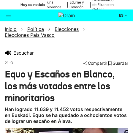
una
Edurne y
|
|
Hoy es noticia
de Elkano en
vivienda
Celedón
Getaria
de Bilbao
Txiki
ES
Inicio
Política
Elecciones
Actualidad
Buscador
Elecciones País Vasco
Política
Escuchar
Cultura
21-O
Compartir
Guardar
Equo y Escaños en Blanco,
Ikusmiran
los más votados entre los
Eguraldia
minoritarios
Han logrado 11.639 y 11.452 votos respectivamente
en Euskadi. Equo se ha quedado a ochocientos votos
de lograr un escaño en Álava.