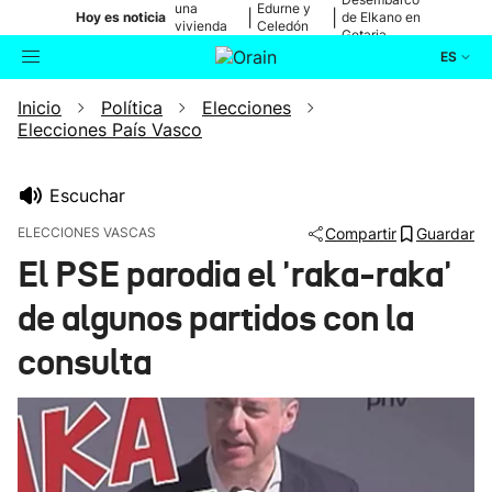
una
Edurne y
|
|
Hoy es noticia
de Elkano en
vivienda
Celedón
Getaria
de Bilbao
Txiki
ES
Inicio
Política
Elecciones
Actualidad
Buscador
Elecciones País Vasco
Política
Escuchar
Cultura
ELECCIONES VASCAS
Compartir
Guardar
El PSE parodia el 'raka-raka'
Ikusmiran
de algunos partidos con la
Eguraldia
consulta