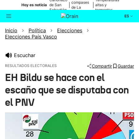
compases
|
|
Hoy es noticia
de San
altas y
de La
Sebastián
tormentas
Blanca
ES
Inicio
Política
Elecciones
Actualidad
Buscador
Elecciones País Vasco
Política
Escuchar
Cultura
RESULTADOS ELECTORALES
Compartir
Guardar
EH Bildu se hace con el
Ikusmiran
escaño que se disputaba con
Eguraldia
el PNV