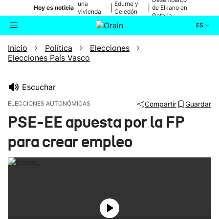
una
Edurne y
|
|
Hoy es noticia
de Elkano en
vivienda
Celedón
Getaria
de Bilbao
Txiki
ES
Inicio
Política
Elecciones
Actualidad
Buscador
Elecciones País Vasco
Política
Escuchar
Cultura
ELECCIONES AUTONÓMICAS
Compartir
Guardar
PSE-EE apuesta por la FP
Ikusmiran
para crear empleo
Eguraldia