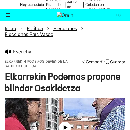
del 12
|
|
Hoy es noticia
Pirata de
Celedón en
de
Donostia
Vitoria-Gasteiz
agosto
ES
Inicio
Política
Elecciones
Actualidad
Buscador
Elecciones País Vasco
Política
Escuchar
Cultura
ELKARREKIN PODEMOS DEFIENDE LA
Compartir
Guardar
SANIDAD PÚBLICA
Elkarrekin Podemos propone
Ikusmiran
blindar Osakidetza
Eguraldia