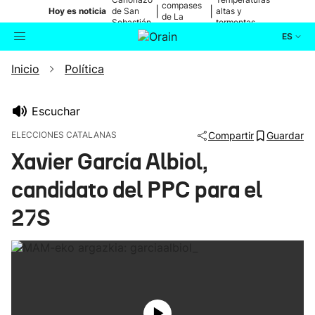
compases
|
|
Hoy es noticia
de San
altas y
de La
Sebastián
tormentas
Blanca
ES
Inicio
Política
Actualidad
Buscador
Política
Escuchar
ELECCIONES CATALANAS
Compartir
Guardar
Cultura
Xavier García Albiol,
candidato del PPC para el
Ikusmiran
27S
Eguraldia