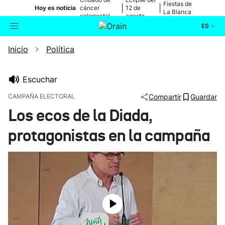
Fiestas de
|
|
Hoy es noticia
cáncer
12 de
La Blanca
colorrectal
agosto
ES
Inicio
Política
Actualidad
Buscador
Política
Escuchar
CAMPAÑA ELECTORAL
Compartir
Guardar
Cultura
Los ecos de la Diada,
protagonistas en la campaña
Ikusmiran
Eguraldia