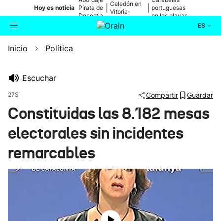
Celedón en
|
|
Hoy es noticia
Pirata de
portuguesas
Vitoria-
Donostia
en las playas
Gasteiz
ES
Inicio
Política
Actualidad
Buscador
Política
Escuchar
27S
Compartir
Guardar
Cultura
Constituidas las 8.182 mesas
electorales sin incidentes
Ikusmiran
remarcables
Eguraldia