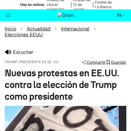
Fiestas de
|
|
Hoy es noticia
cáncer
12 de
La Blanca
colorrectal
agosto
ES
Inicio
Actualidad
Internacional
Actualidad
Buscador
Elecciones EEUU
Política
Escuchar
Cultura
TRUMP, PRESIDENTE DE EE. UU.
Compartir
Guardar
Nuevas protestas en EE.UU.
Ikusmiran
contra la elección de Trump
Eguraldia
como presidente