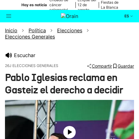
Fiestas de
|
|
Hoy es noticia
cáncer
12 de
La Blanca
colorrectal
agosto
ES
Inicio
Política
Elecciones
Actualidad
Buscador
Elecciones Generales
Política
Escuchar
Cultura
26J ELECCIONES GENERALES
Compartir
Guardar
Pablo Iglesias reclama en
Ikusmiran
Gasteiz el derecho a decidir
Eguraldia