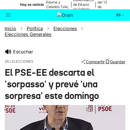
Edurne y
del 12
|
|
Hoy es noticia
de Elkano
Celedón Txiki,
de
en Getaria
en directo
agosto
ES
Inicio
Política
Elecciones
Actualidad
Buscador
Elecciones Generales
Política
Escuchar
Cultura
26J ELECCIONES
Compartir
Guardar
El PSE-EE descarta el
Ikusmiran
'sorpasso' y prevé 'una
Eguraldia
sorpresa' este domingo