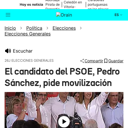
Celedón en
|
|
Hoy es noticia
Pirata de
portuguesas
Vitoria-
Donostia
en las playas
Gasteiz
ES
Inicio
Política
Elecciones
Actualidad
Buscador
Elecciones Generales
Política
Escuchar
Cultura
26J ELECCIONES GENERALES
Compartir
Guardar
El candidato del PSOE, Pedro
Ikusmiran
Sánchez, pide movilización
Eguraldia