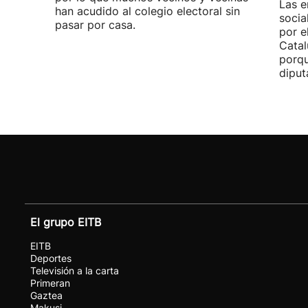
Las e
han acudido al colegio electoral sin
socia
pasar por casa.
por e
Catal
porqu
diput
El grupo EITB
EITB
Deportes
Televisión a la carta
Primeran
Gaztea
Makusi