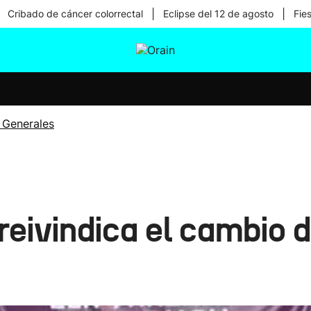
|
|
Cribado de cáncer colorrectal
Eclipse del 12 de agosto
Fie
tura
Ikusmiran
Egural
Salud
Tecnología
 Generales
eivindica el cambio d