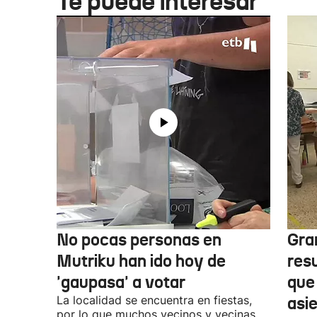
Te puede interesar
No pocas personas en
Gra
Mutriku han ido hoy de
res
'gaupasa' a votar
que
La localidad se encuentra en fiestas,
asi
por lo que muchos vecinos y vecinas