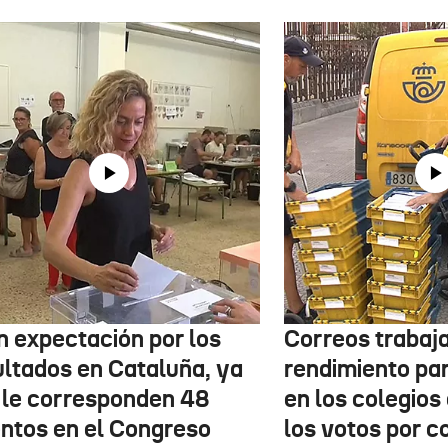
n expectación por los
Correos trabaja
ultados en Cataluña, ya
rendimiento pa
 le corresponden 48
en los colegios
entos en el Congreso
los votos por c