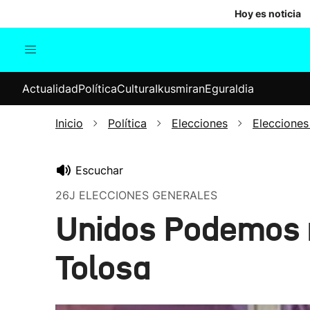
Hoy es noticia
Actualidad
Política
Cul
Actualidad
Política
Cultura
Ikusmiran
Eguraldia
Sociedad
Elecciones
Economía
Inicio
Política
Elecciones
Elecciones
Internacional
Escuchar
26J ELECCIONES GENERALES
Unidos Podemos r
Tolosa