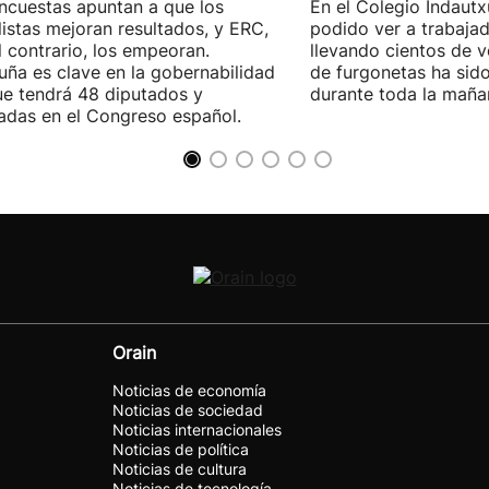
ncuestas apuntan a que los
En el Colegio Indaut
listas mejoran resultados, y ERC,
podido ver a trabaja
l contrario, los empeoran.
llevando cientos de v
uña es clave en la gobernabilidad
de furgonetas ha sid
e tendrá 48 diputados y
durante toda la maña
adas en el Congreso español.
Orain
Noticias de economía
Noticias de sociedad
Noticias internacionales
Noticias de política
Noticias de cultura
Noticias de tecnología