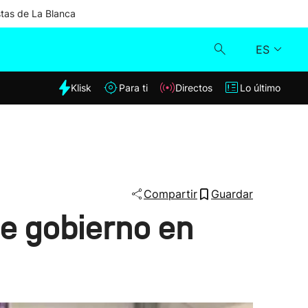
stas de La Blanca
ES
dia
Klisk
Para ti
Directos
Lo último
Klisk
Directos
Para ti
Compartir
Guardar
e gobierno en
Lo último