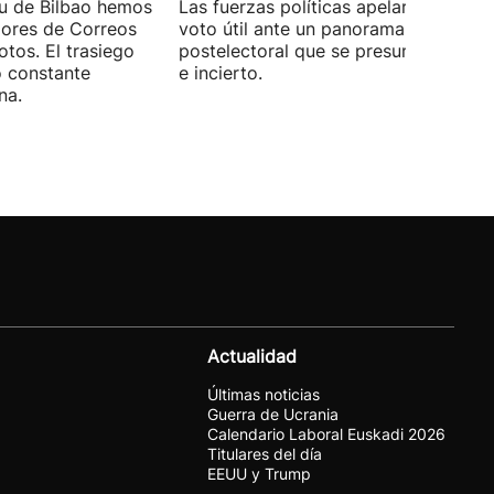
xu de Bilbao hemos
Las fuerzas políticas apelaron ayer al
dores de Correos
voto útil ante un panorama
otos. El trasiego
postelectoral que se presume iguala
o constante
e incierto.
na.
Actualidad
Últimas noticias
Guerra de Ucrania
Calendario Laboral Euskadi 2026
Titulares del día
EEUU y Trump